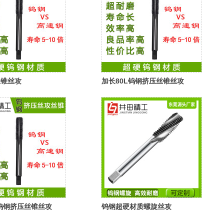
丝锥丝攻
加长80L钨钢挤压丝锥丝攻
M6M8M10挤牙丝攻合
M1M2M3M4-M8.0长寿命挤牙
硬度丝锥批发
丝攻丝锥批发
L钨钢挤压丝锥丝攻
钨钢超硬材质螺旋丝攻
M4-M14长寿命挤牙丝
M2M3M4-M14钨钢螺旋丝锥长