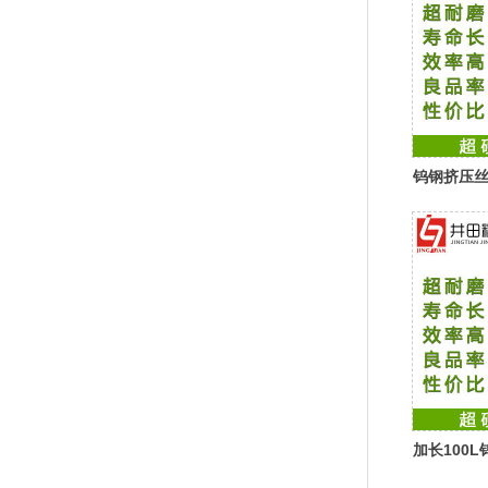
钨钢挤压
M3M4M5
金丝攻高
加长100
M1M2M3