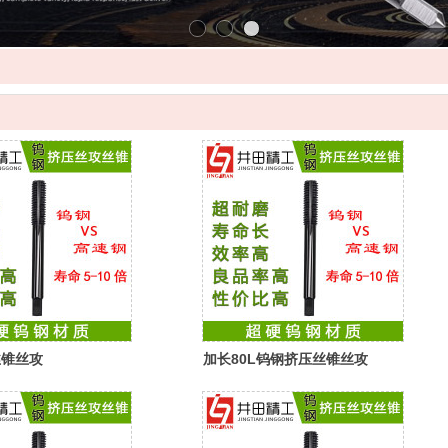
丝锥丝攻
加长80L钨钢挤压丝锥丝攻
M6M8M10挤牙丝攻合
M1M2M3M4-M8.0长寿命挤牙
硬度丝锥批发
丝攻丝锥批发