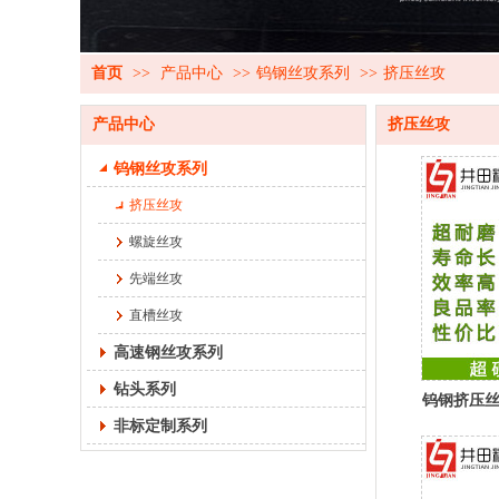
首页
>>
产品中心
>>
钨钢丝攻系列
>>
挤压丝攻
产品中心
挤压丝攻
钨钢丝攻系列
挤压丝攻
螺旋丝攻
先端丝攻
直槽丝攻
高速钢丝攻系列
钻头系列
钨钢挤压
非标定制系列
M3M4M5
金丝攻高