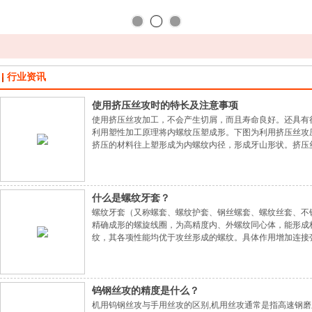
行业资讯
使用挤压丝攻时的特长及注意事项
使用挤压丝攻加工，不会产生切屑，而且寿命良好。还具有
利用塑性加工原理将内螺纹压塑成形。下图为利用挤压丝攻
挤压的材料往上塑形成为内螺纹内径，形成牙山形状。挤压丝
产生切削的关系，所以也适合立式盲孔加工用。◆不易折损
易折损。◆内螺纹内径（中径）精度高因内螺纹是
什么是螺纹牙套？
螺纹牙套（又称螺套、螺纹护套、钢丝螺套、螺纹丝套、不
精确成形的螺旋线圈，为高精度内、外螺纹同心体，能形成
纹，其各项性能均优于攻丝形成的螺纹。具体作用增加连接
强度材料，避免滑丝、脱丝、错牙等现象。增大受力面：可
可用于陶瓷、电木、玻璃等硬脆易碎材料的连接紧固
钨钢丝攻的精度是什么？
机用钨钢丝攻与手用丝攻的区别,机用丝攻通常是指高速钢