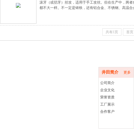
滚牙（或切牙）丝攻，适用于手工攻丝。但在生产中，两者
都不大一样。不一定是铸铁，还有铝合金、不锈钢、高温合
说，6HX和6H的钨钢丝攻的区别在于，丝攻的公差带取的
的公差带取的偏大或者偏小一点，以获得最佳的丝攻的寿命
共有1页
首页
井田简介
井田简介
更多
公司简介
企业文化
荣誉资质
工厂展示
客服二维码
合作客户
手机网站