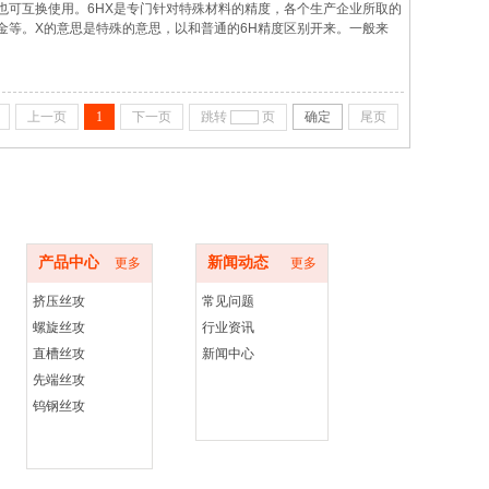
也可互换使用。6HX是专门针对特殊材料的精度，各个生产企业所取的
金等。X的意思是特殊的意思，以和普通的6H精度区别开来。一般来
不一样，6HX专门针对特殊的材料的攻丝特性，在磨制丝攻时候将丝攻
或
上一页
1
下一页
跳转
页
确定
尾页
产品中心
新闻动态
产品中心
新闻动态
更多
更多
挤压丝攻
常见问题
螺旋丝攻
行业资讯
直槽丝攻
新闻中心
先端丝攻
钨钢丝攻