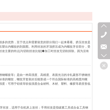
很多的优势，至于优点和需要留意的部分我们一起来看看。挤压丝攻是
压塑出内螺纹的剖面图。利用丝攻的牙顶挤压成为内螺纹牙谷部分，受
攻主要的特点[与切削丝攻比较]◆加工时丝攻无切削排除。因为没有
因不需要排屑用沟槽，因此螺丝攻的芯径较大，也无切屑干扰，所以不
锈钢螺套等）是由一种高强度、高精度、表面光洁的冷轧菱形不锈钢丝
标准的螺纹，螺纹牙套装好后能形成一个符合国际标准的高精度内螺
强度：可用于铝镁等软低强度合金材料、木材、塑料、橡胶等易变形低
用于要求有强连接而又不能增加螺孔直径的薄体机件。改善连接条件：
磨牙丝攻，适用于在机床上攻丝；手用丝攻是指碳素工具或合金工具钢