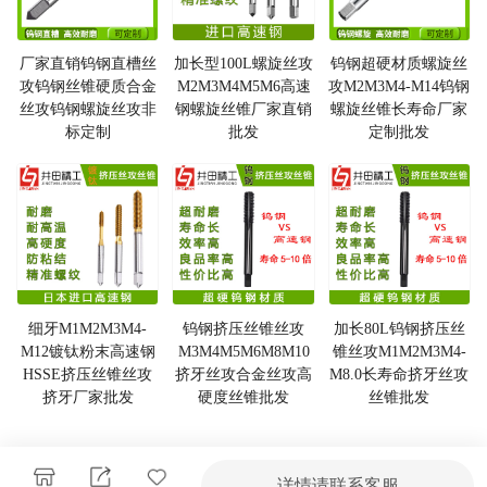
厂家直销钨钢直槽丝
加长型100L螺旋丝攻
钨钢超硬材质螺旋丝
攻钨钢丝锥硬质合金
M2M3M4M5M6高速
攻M2M3M4-M14钨钢
丝攻钨钢螺旋丝攻非
钢螺旋丝锥厂家直销
螺旋丝锥长寿命厂家
标定制
批发
定制批发
细牙M1M2M3M4-
钨钢挤压丝锥丝攻
加长80L钨钢挤压丝
M12镀钛粉末高速钢
M3M4M5M6M8M10
锥丝攻M1M2M3M4-
HSSE挤压丝锥丝攻
挤牙丝攻合金丝攻高
M8.0长寿命挤牙丝攻
挤牙厂家批发
硬度丝锥批发
丝锥批发
详情请联系客服