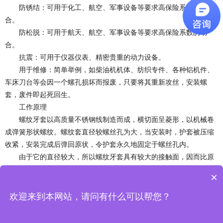
防锈结：可用于化工、航空、军事设备等要求高保险系数的场
合。
防松脱：可用于航天、航空、军事设备等要求高保险系数的场
合。
抗震：可用于仪器仪表、精密贵重的动力设备。
用于维修：简单举例，如柴油机机体、纺织专件、各种铝机件、
车床刀台等会因一个螺孔损坏而报废，只要将其重新攻丝，安装螺
套，废件即起死回生。
工作原理
螺纹牙套以高质量不锈钢线制造而成，横切面呈菱形，以机械卷
成弹簧形状螺纹。螺纹套直径较螺丝孔为大，当安装时，护套被压缩
收紧，安装完成后弹回原状，令护套永久地固定于螺丝孔内。
由于它的直径较大，所以螺纹牙套具有较大的接触面，因而比原
来螺纹更坚固。
×
欢迎来到本网站，请问有什么可以帮您？
上一篇
下一篇